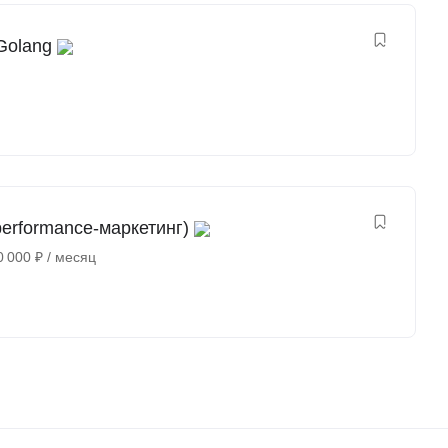
Golang
erformance-маркетинг)
0 000
₽
/ месяц