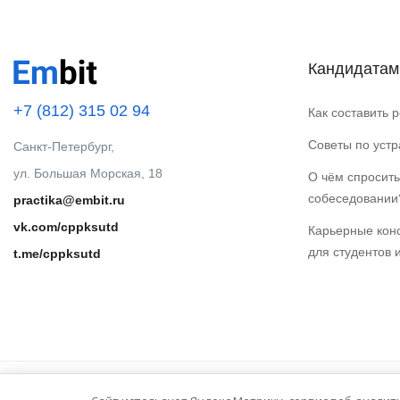
Кандидатам
+7 (812) 315 02 94
Как составить 
Советы по уст
Санкт-Петербург,
ул. Большая Морская, 18
О чём спросить
собеседовании
practika@embit.ru
vk.com/cppksutd
Карьерные кон
для студентов 
t.me/cppksutd