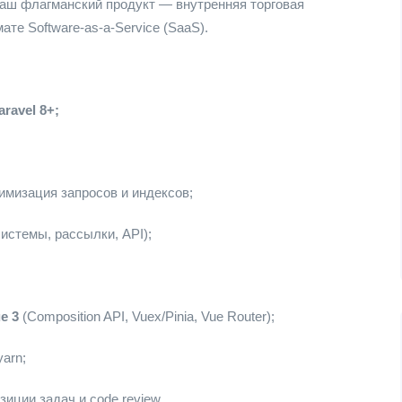
Наш флагманский продукт — внутренняя торговая
те Software-as-a-Service (SaaS).
aravel 8+;
тимизация запросов и индексов;
истемы, рассылки, API);
e 3
(Composition API, Vuex/Pinia, Vue Router);
yarn;
иции задач и code review.