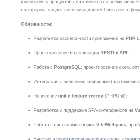
финансовых продуктов для клиентов по всему миру. 
платформа, предоставляемая другим брокерам в форма
Обязанности:
Разработка backend-части приложений на
PHP
L
Проектирование и реализация
RESTful API;
Работа с
PostgreSQL
: проектирование схем, оп
Интеграция с внешними сервисами (платежные с
Написание
unit и feature тестов
(PHPUnit);
Разработка и поддержка SPA-интерфейсов на
Vu
Работа с системами сборки:
Vite/Webpack
, npm/
Участие в проектировании архитектуры, декомпоз