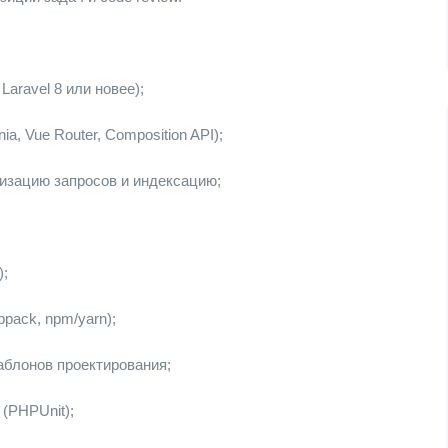
Laravel 8 или новее);
ia, Vue Router, Composition API);
изацию запросов и индексацию;
);
pack, npm/yarn);
блонов проектирования;
(PHPUnit);