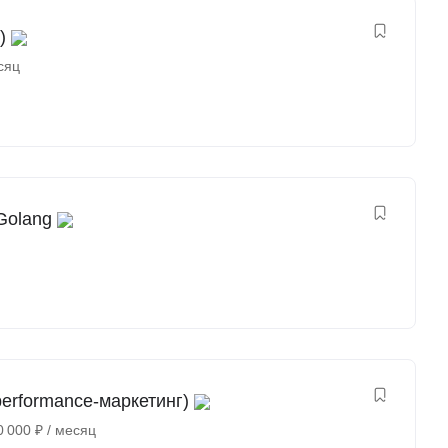
)
сяц
Golang
erformance-маркетинг)
0 000
₽
/ месяц