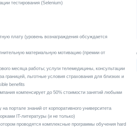
ации тестирования (Selenium)
отную плату (уровень вознаграждения обсуждается
олнительную материальную мотивацию (премии от
рвого месяца работы; услуги телемедицины, консультации
 за границей, льготные условия страхования для близких и
ble benefits
омпания компенсирует до 50% стоимости занятий любыми
 на портале знаний от корпоративного университета
рками IT-литературы (и не только)
 котором проводятся комплексные программы обучения hard