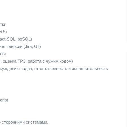
тки
t 5)
sact-SQL, pgSQL)
я версий (Jira, Git)
тки
, оценка ТРЗ, работа с чужим кодом)
бсуждению задач, ответственность и исполнительность
ript
 сторонними системами.