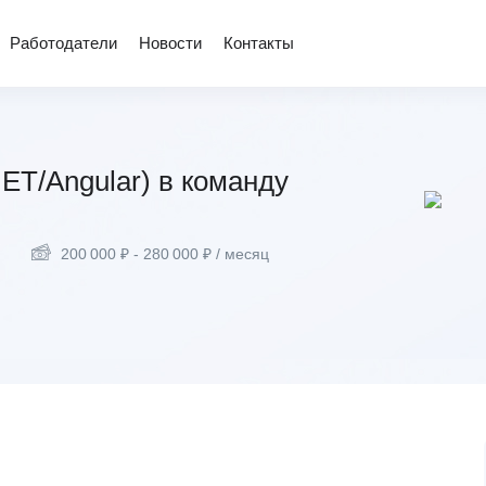
Работодатели
Новости
Контакты
NET/Angular) в команду
200 000
₽
-
280 000
₽
/ месяц