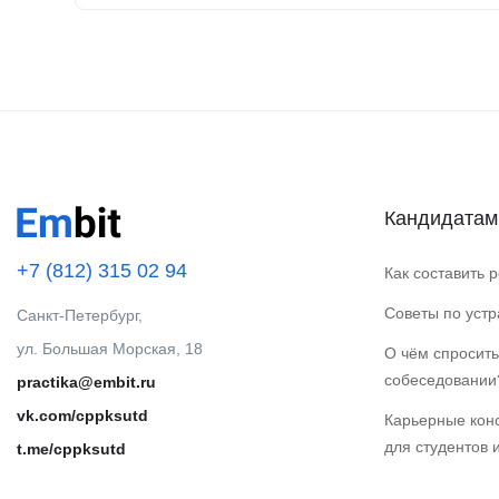
Кандидатам
+7 (812) 315 02 94
Как составить 
Советы по уст
Санкт-Петербург,
ул. Большая Морская, 18
О чём спросить
собеседовании
practika@embit.ru
vk.com/cppksutd
Карьерные кон
для студентов 
t.me/cppksutd