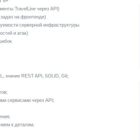
T 6+
енты TravelLine через API)
 задач на фронтенде)
руемости серверной инфраструктуры
стей и атак)
шибок
L, знание REST API, SOLID, Git;
тов;
ми сервисами через API;
ения;
ием к деталям.