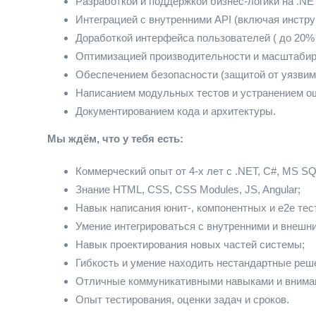
Разработкой и поддержкой бизнес-логики на .NE
Интеграцией с внутренними API (включая инструм
Доработкой интерфейса пользователей ( до 20%
Оптимизацией производительности и масштаби
Обеспечением безопасности (защитой от уязвимо
Написанием модульных тестов и устранением о
Документированием кода и архитектуры.
Мы ждём, что у тебя есть:
Коммерческий опыт от 4-х лет с .NET, C#, MS SQ
Знание HTML, CSS, CSS Modules, JS, Angular;
Навык написания юнит-, компонентных и e2e тес
Умение интегрироваться с внутренними и внешни
Навык проектирования новых частей системы;
Гибкость и умение находить нестандартные реш
Отличные коммуникативными навыками и вниман
Опыт тестирования, оценки задач и сроков.