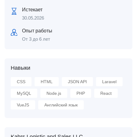
Истекает
30.05.2026
Опыт работы
От 3 до 6 лет
Навыки
CSS
HTML
JSON API
Laravel
MySQL
Node.js
PHP
React
VueJS
Английский язык
Kahrs Logistic and Sales LLC