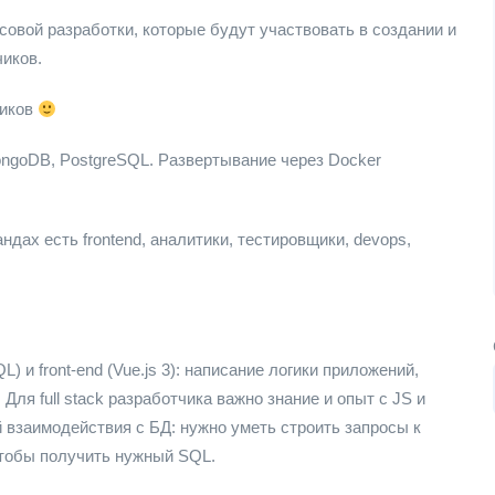
овой разработки, которые будут участвовать в создании и
иков.
чиков
 MongoDB, PostgreSQL. Развертывание через Docker
андах есть frontend, аналитики, тестировщики, devops,
) и front-end (Vue.js 3): написание логики приложений,
ля full stack разработчика важно знание и опыт с JS и
 взаимодействия с БД: нужно уметь строить запросы к
 чтобы получить нужный SQL.