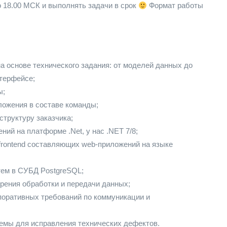
до 18.00 МСК и выполнять задачи в срок
Формат работы
а основе технического задания: от моделей данных до
нтерфейсе;
ы;
ложения в составе команды;
труктуру заказчика;
ий на платформе .Net, у нас .NET 7/8;
frontend составляющих web-приложений на языке
тем в СУБД PostgreSQL;
зрения обработки и передачи данных;
поративных требований по коммуникации и
емы для исправления технических дефектов.