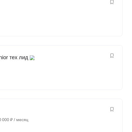
nior тех лид
0 000
₽
/ месяц