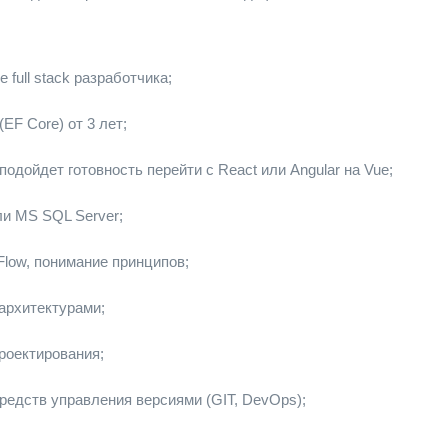
full stack разработчика;
EF Core) от 3 лет;
подойдет готовность перейти с React или Angular на Vue;
ли MS SQL Server;
Flow, понимание принципов;
архитектурами;
роектирования;
редств управления версиями (GIT, DevOps);