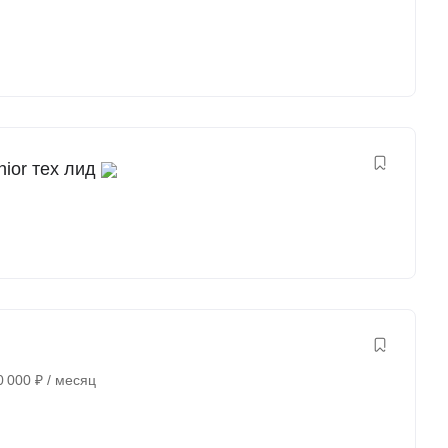
nior тех лид
0 000
₽
/ месяц