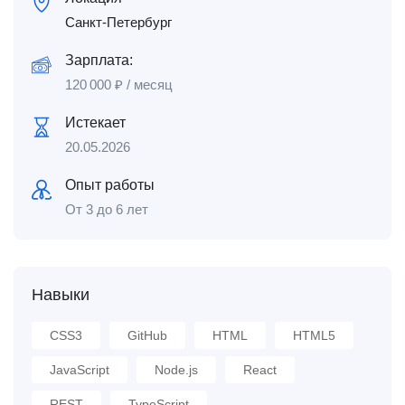
Санкт-Петербург
Зарплата:
120 000
₽
/ месяц
Истекает
20.05.2026
Опыт работы
От 3 до 6 лет
Навыки
CSS3
GitHub
HTML
HTML5
JavaScript
Node.js
React
REST
TypeScript