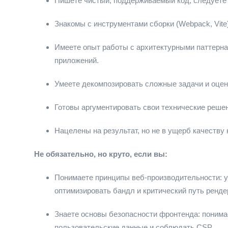
Пишете чистый, поддерживаемый код, следуете
Знакомы с инструментами сборки (Webpack, Vite
Имеете опыт работы с архитектурными паттерн
приложений.
Умеете декомпозировать сложные задачи и оцен
Готовы аргументировать свои технические решен
Нацелены на результат, но не в ущерб качеству 
Не обязательно, но круто, если вы:
Понимаете принципы веб-производительности: у
оптимизировать бандл и критический путь ренде
Знаете основы безопасности фронтенда: поним
пользовательские данные и соблюдать CSP.