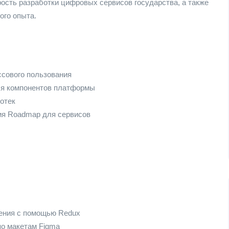
ость разработки цифровых сервисов государства, а также
ого опыта.
ссового пользования
ля компонентов платформы
отек
ия Roadmap для сервисов
жения с помощью Redux
по макетам Figma