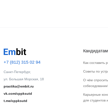
Кандидатам
+7 (812) 315 02 94
Как составить 
Советы по уст
Санкт-Петербург,
ул. Большая Морская, 18
О чём спросить
собеседовании
practika@embit.ru
vk.com/cppksutd
Карьерные кон
для студентов 
t.me/cppksutd