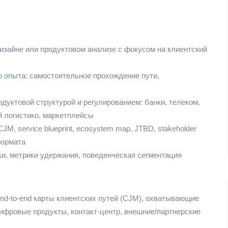
дизайне или продуктовом анализе с фокусом на клиентский
о опыта: самостоятельное прохождение пути,
дуктовой структурой и регулированием: банки, телеком,
й логистико, маркетплейсы
M, service blueprint, ecosystem map, JTBD, stakeholder
формата
ки, метрики удержания, поведенческая сегментация
nd-to-end карты клиентских путей (CJM), охватывающие
ифровые продукты, контакт-центр, внешние/партнерские