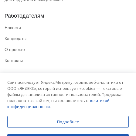
Работодателям
Новости
Кандидаты
О проекте
Контакты
Полезные ссылки
Сайт использует Яндекс Метрику, сервис веб-аналитики от
ООО «ЯНДЕКС», который использует «cookie» — текстовые
Политика конфиденциальности
файлы для анализа активности пользователей. Продолжая
Условия использования
пользоваться сайтом, вы соглашаетесь с
политикой
конфиденциальности.
Сайт университета
Подробнее
© 2025 Embit. Все права защищены.