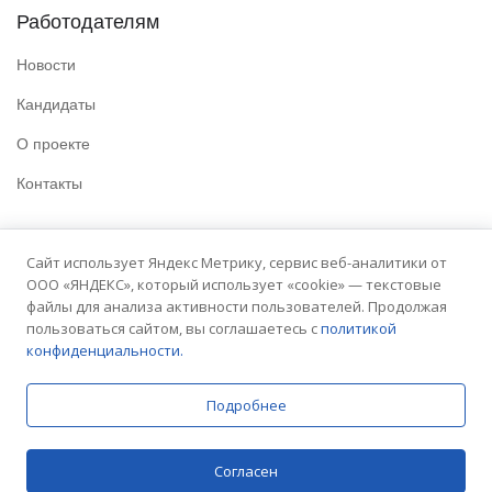
Работодателям
Новости
Кандидаты
О проекте
Контакты
Полезные ссылки
Сайт использует Яндекс Метрику, сервис веб-аналитики от
ООО «ЯНДЕКС», который использует «cookie» — текстовые
Политика конфиденциальности
файлы для анализа активности пользователей. Продолжая
Условия использования
пользоваться сайтом, вы соглашаетесь с
политикой
конфиденциальности.
Сайт университета
Подробнее
© 2025 Embit. Все права защищены.
Согласен