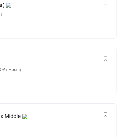
r)
ц
0
₽
/ месяц
ик Middle