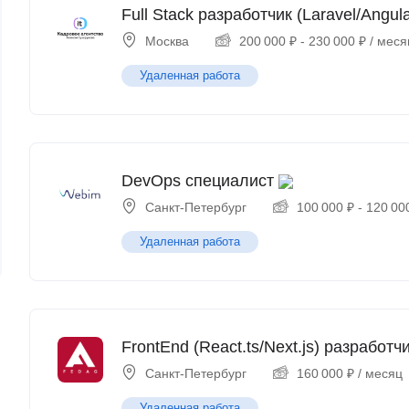
Full Stack разработчик (Laravel/Angula
Москва
200 000
₽
-
230 000
₽
/ меся
Удаленная работа
DevOps специалист
Санкт-Петербург
100 000
₽
-
120 00
Удаленная работа
FrontEnd (React.ts/Next.js) разработч
Санкт-Петербург
160 000
₽
/ месяц
Удаленная работа