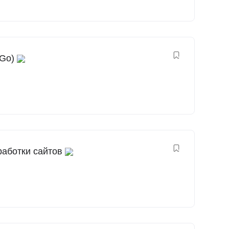
 Go)
работки сайтов