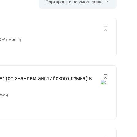
Сортировка: по умолчанию
0
₽
/ месяц
r (со знанием английского языка) в
есяц