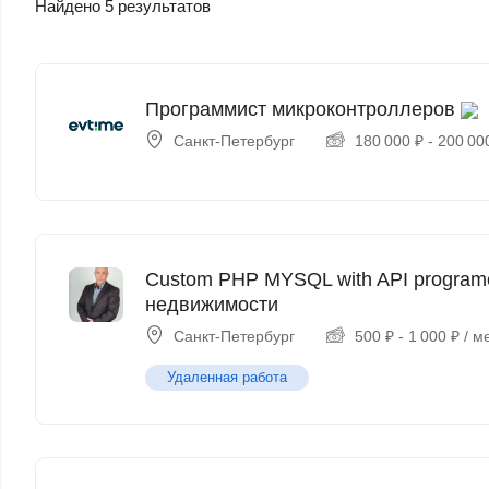
Найдено 5 результатов
Программист микроконтроллеров
Санкт-Петербург
180 000
₽
-
200 00
Custom PHP MYSQL with API programe
недвижимости
Санкт-Петербург
500
₽
-
1 000
₽
/ м
Удаленная работа