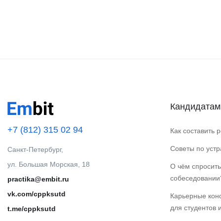
Кандидатам
+7 (812) 315 02 94
Как составить 
Советы по уст
Санкт-Петербург,
ул. Большая Морская, 18
О чём спросить
собеседовании
practika@embit.ru
vk.com/cppksutd
Карьерные кон
для студентов 
t.me/cppksutd