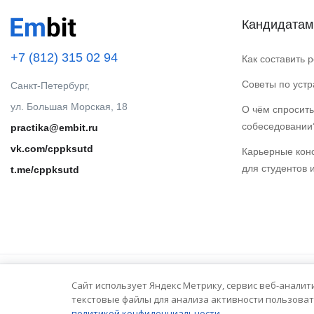
Кандидатам
+7 (812) 315 02 94
Как составить 
Советы по уст
Санкт-Петербург,
ул. Большая Морская, 18
О чём спросить
собеседовании
practika@embit.ru
vk.com/cppksutd
Карьерные кон
для студентов 
t.me/cppksutd
Сайт использует Яндекс Метрику, сервис веб-аналит
© 2025 Embit. Все права защищены.
текстовые файлы для анализа активности пользоват
политикой конфиденциальности.