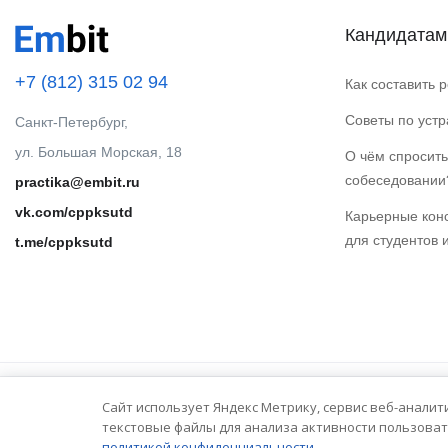
Кандидатам
+7 (812) 315 02 94
Как составить 
Советы по уст
Санкт-Петербург,
ул. Большая Морская, 18
О чём спросить
собеседовании
practika@embit.ru
vk.com/cppksutd
Карьерные кон
для студентов 
t.me/cppksutd
Сайт использует Яндекс Метрику, сервис веб-аналит
© 2025 Embit. Все права защищены.
текстовые файлы для анализа активности пользоват
политикой конфиденциальности.