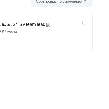
Сортировка: по умолчанию
VueJS/JS/TS)/Team lead
0
₽
/ месяц