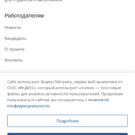
Работодателям
Новости
Кандидаты
О проекте
Контакты
Полезные ссылки
Сайт использует Яндекс Метрику, сервис веб-аналитики от
ООО «ЯНДЕКС», который использует «cookie» — текстовые
Политика конфиденциальности
файлы для анализа активности пользователей. Продолжая
Условия использования
пользоваться сайтом, вы соглашаетесь с
политикой
конфиденциальности.
Сайт университета
Подробнее
© 2025 Embit. Все права защищены.