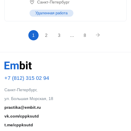
Санкт-Петербург
Удаленная работа
1
2
3
…
8
+7 (812) 315 02 94
Санкт-Петербург,
ул. Большая Морская, 18
practika@embit.ru
vk.com/cppksutd
t.me/cppksutd