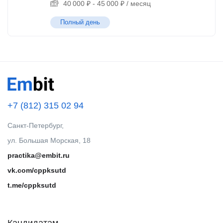
40 000
₽
-
45 000
₽
/ месяц
Полный день
+7 (812) 315 02 94
Санкт-Петербург,
ул. Большая Морская, 18
practika@embit.ru
vk.com/cppksutd
t.me/cppksutd