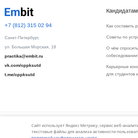
Кандидатам
+7 (812) 315 02 94
Как составить 
Советы по уст
Санкт-Петербург,
ул. Большая Морская, 18
О чём спросить
собеседовании
practika@embit.ru
vk.com/cppksutd
Карьерные кон
для студентов 
t.me/cppksutd
Сайт использует Яндекс Метрику, сервис веб-аналит
© 2025 Embit. Все права защищены.
текстовые файлы для анализа активности пользоват
политикой конфиденциальности.