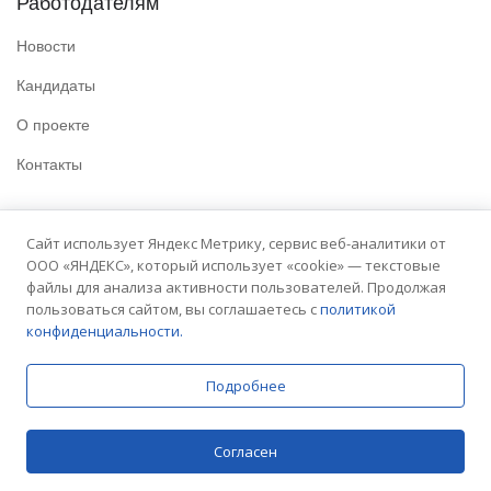
Работодателям
Новости
Кандидаты
О проекте
Контакты
Полезные ссылки
Сайт использует Яндекс Метрику, сервис веб-аналитики от
ООО «ЯНДЕКС», который использует «cookie» — текстовые
Политика конфиденциальности
файлы для анализа активности пользователей. Продолжая
Условия использования
пользоваться сайтом, вы соглашаетесь с
политикой
конфиденциальности.
Сайт университета
Подробнее
© 2025 Embit. Все права защищены.
Согласен