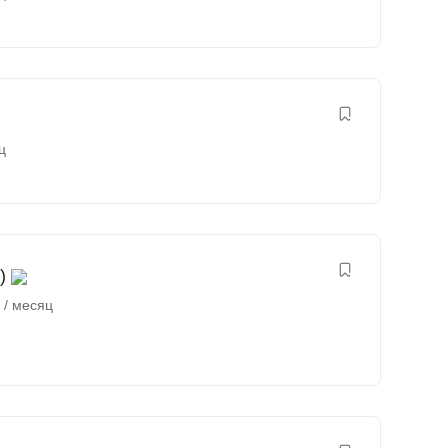
ц
)
₽
/ месяц