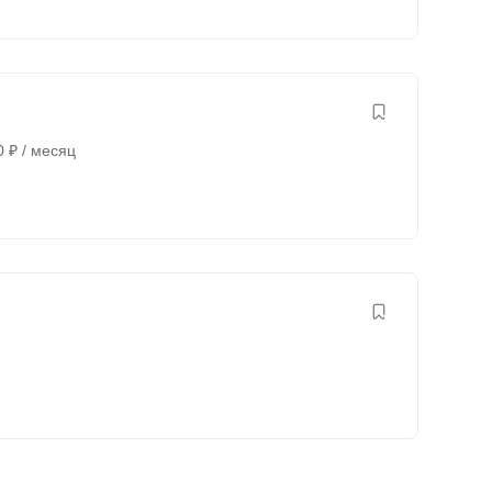
0
₽
/ месяц