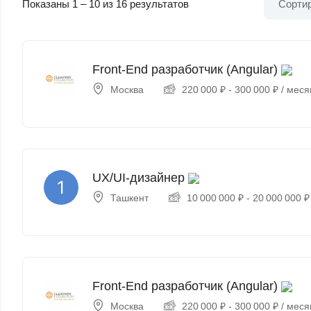
Показаны
1
–
10
из 16 результатов
Сортир
Front-End разработчик (Angular)
Москва
220 000
₽
-
300 000
₽
/ меся
UX/UI-дизайнер
Ташкент
10 000 000
₽
-
20 000 000
₽
Front-End разработчик (Angular)
Москва
220 000
₽
-
300 000
₽
/ меся