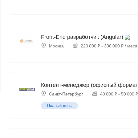
Front-End разработчик (Angular)
Москва
220 000
₽
-
300 000
₽
/ меся
Контент-менеджер (офисный формат
Санкт-Петербург
40 000
₽
-
50 000
Полный день