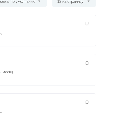
овка: по умолчанию
12 на страницу
ц
/ месяц
ц