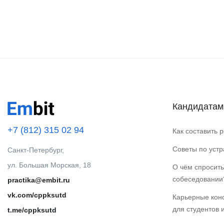
Кандидатам
+7 (812) 315 02 94
Как составить 
Советы по уст
Санкт-Петербург,
ул. Большая Морская, 18
О чём спросить
собеседовании
practika@embit.ru
vk.com/cppksutd
Карьерные кон
для студентов 
t.me/cppksutd