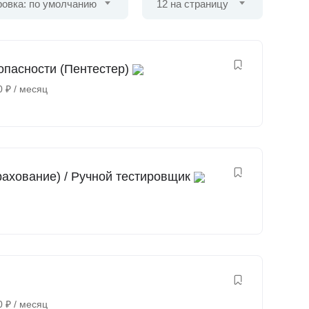
овка: по умолчанию
12 на страницу
пасности (Пентестер)
0
₽
/ месяц
рахование) / Ручной тестировщик
0
₽
/ месяц