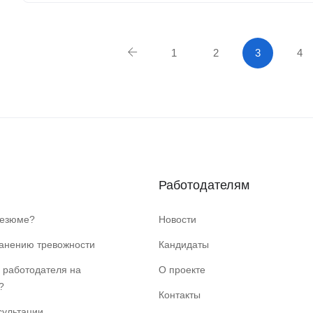
1
2
3
4
Работодателям
резюме?
Новости
ранению тревожности
Кандидаты
 работодателя на
О проекте
?
Контакты
сультации