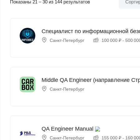
Показаны
21
–
30
из 144 результатов
Сортир
Специалист по информационной безо
Санкт-Петербург
100 000
₽
-
500 00
Middle QA Engineer (направление Ст
Санкт-Петербург
QA Engineer Manual
Санкт-Петербург
155 000
₽
-
160 00