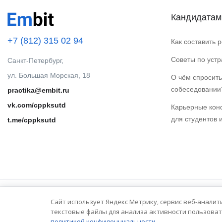
Кандидатам
+7 (812) 315 02 94
Как составить 
Советы по уст
Санкт-Петербург,
ул. Большая Морская, 18
О чём спросить
собеседовании
practika@embit.ru
vk.com/cppksutd
Карьерные кон
для студентов 
t.me/cppksutd
Сайт использует Яндекс Метрику, сервис веб-аналит
© 2025 Embit. Все права защищены.
текстовые файлы для анализа активности пользоват
политикой конфиденциальности.