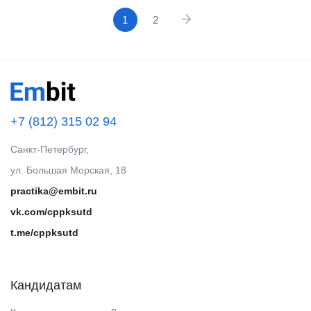
1
2
+7 (812) 315 02 94
Санкт-Петербург,
ул. Большая Морская, 18
practika@embit.ru
vk.com/cppksutd
t.me/cppksutd
Кандидатам