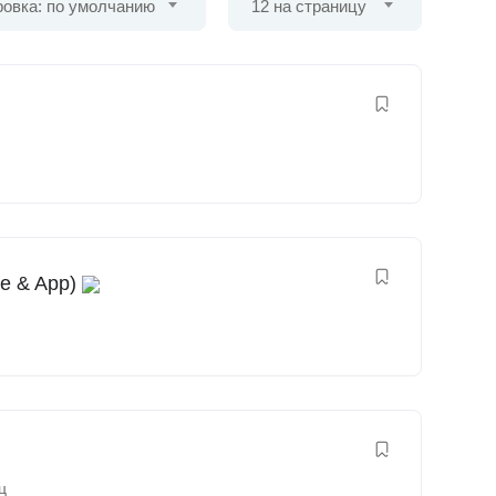
овка: по умолчанию
12 на страницу
e & App)
ц