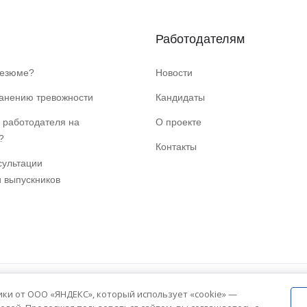
Работодателям
резюме?
Новости
ранению тревожности
Кандидаты
 работодателя на
О проекте
?
Контакты
сультации
и выпускников
ики от ООО «ЯНДЕКС», который использует «cookie» —