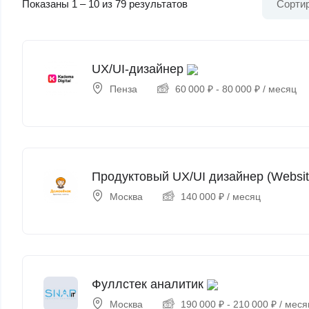
Показаны
1
–
10
из 79 результатов
Сортир
UX/UI-дизайнер
Пенза
60 000
₽
-
80 000
₽
/ месяц
Продуктовый UX/UI дизайнер (Websit
Москва
140 000
₽
/ месяц
Фуллстек аналитик
Москва
190 000
₽
-
210 000
₽
/ меся