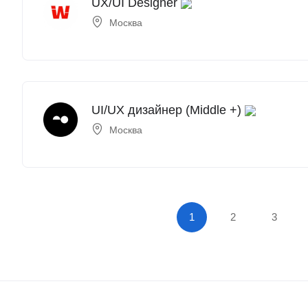
UX/UI Designer
Москва
UI/UX дизайнер (Middle +)
Москва
1
2
3