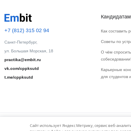
Кандидатам
+7 (812) 315 02 94
Как составить 
Советы по уст
Санкт-Петербург,
ул. Большая Морская, 18
О чём спросить
собеседовании
practika@embit.ru
vk.com/cppksutd
Карьерные кон
для студентов 
t.me/cppksutd
Сайт использует Яндекс Метрику, сервис веб-аналит
© 2025 Embit. Все права защищены.