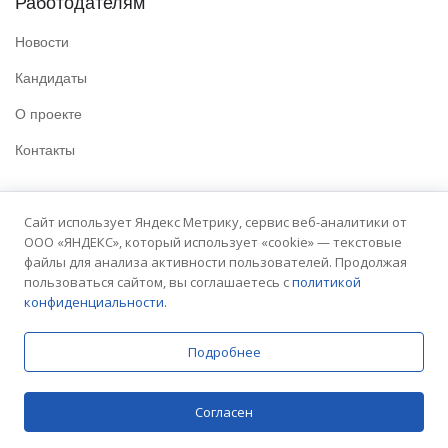
Работодателям
Новости
Кандидаты
О проекте
Контакты
Полезные ссылки
Сайт использует Яндекс Метрику, сервис веб-аналитики от
ООО «ЯНДЕКС», который использует «cookie» — текстовые
Политика конфиденциальности
файлы для анализа активности пользователей. Продолжая
Условия использования
пользоваться сайтом, вы соглашаетесь с
политикой
конфиденциальности.
Сайт университета
Подробнее
© 2025 Embit. Все права защищены.
Согласен