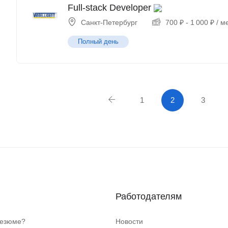
Full-stack Developer
Санкт-Петербург
700
₽
-
1 000
₽
/ м
Полный день
1
2
3
Работодателям
резюме?
Новости