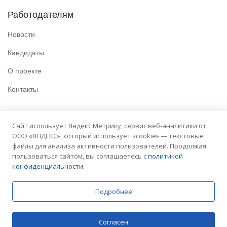
Работодателям
Новости
Кандидаты
О проекте
Контакты
Полезные ссылки
Сайт использует Яндекс Метрику, сервис веб-аналитики от
ООО «ЯНДЕКС», который использует «cookie» — текстовые
Политика конфиденциальности
файлы для анализа активности пользователей. Продолжая
Условия использования
пользоваться сайтом, вы соглашаетесь с
политикой
конфиденциальности.
Сайт университета
Подробнее
© 2025 Embit. Все права защищены.
Согласен