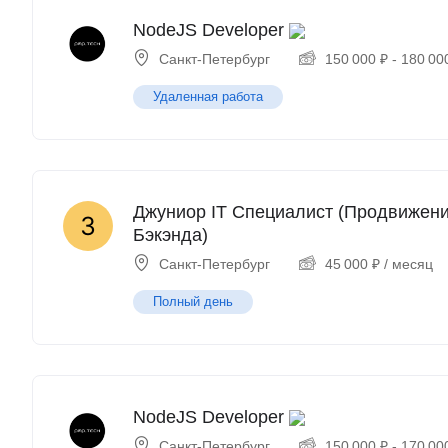
NodeJS Developer
Санкт-Петербург
150 000
₽
-
180 00
Удаленная работа
Джуниор IT Специалист (Продвижение
Бэкэнда)
Санкт-Петербург
45 000
₽
/ месяц
Полный день
NodeJS Developer
Санкт-Петербург
150 000
₽
-
170 00