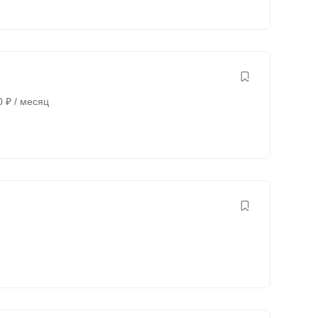
0
₽
/ месяц