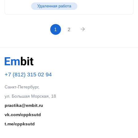
Удаленная работа
1
2
+7 (812) 315 02 94
Санкт-Петербург,
ул. Большая Морская, 18
practika@embit.ru
vk.com/cppksutd
t.me/cppksutd