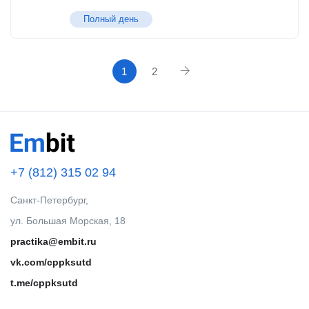
Полный день
1
2
+7 (812) 315 02 94
Санкт-Петербург,
ул. Большая Морская, 18
practika@embit.ru
vk.com/cppksutd
t.me/cppksutd