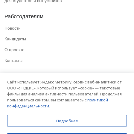
для студентов и выпускников
Работодателям
Новости
Кандидаты
О проекте
Контакты
Полезные ссылки
Сайт использует Яндекс Метрику, сервис веб-аналитики от
ООО «ЯНДЕКС», который использует «cookie» — текстовые
Политика конфиденциальности
файлы для анализа активности пользователей. Продолжая
Условия использования
пользоваться сайтом, вы соглашаетесь с
политикой
конфиденциальности.
Сайт университета
Подробнее
© 2025 Embit. Все права защищены.