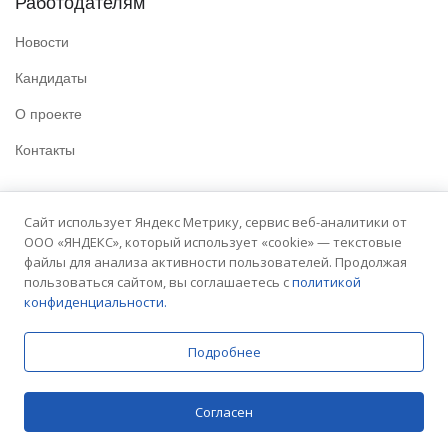
Работодателям
Новости
Кандидаты
О проекте
Контакты
Полезные ссылки
Сайт использует Яндекс Метрику, сервис веб-аналитики от
ООО «ЯНДЕКС», который использует «cookie» — текстовые
Политика конфиденциальности
файлы для анализа активности пользователей. Продолжая
Условия использования
пользоваться сайтом, вы соглашаетесь с
политикой
конфиденциальности.
Сайт университета
Подробнее
© 2025 Embit. Все права защищены.
Согласен