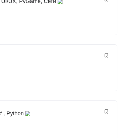
 UI/UX, PyGame, Сети
 , Python