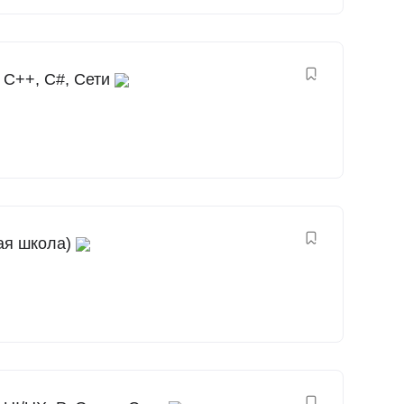
 С++, C#, Сети
ая школа)