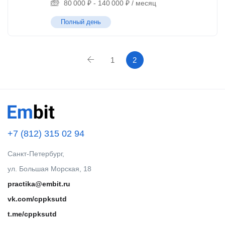
80 000
₽
-
140 000
₽
/ месяц
Полный день
1
2
+7 (812) 315 02 94
Санкт-Петербург,
ул. Большая Морская, 18
practika@embit.ru
vk.com/cppksutd
t.me/cppksutd