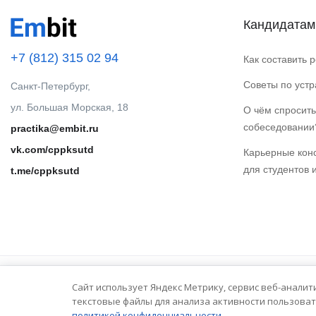
Кандидатам
+7 (812) 315 02 94
Как составить 
Советы по уст
Санкт-Петербург,
ул. Большая Морская, 18
О чём спросить
собеседовании
practika@embit.ru
vk.com/cppksutd
Карьерные кон
для студентов 
t.me/cppksutd
Сайт использует Яндекс Метрику, сервис веб-аналит
© 2025 Embit. Все права защищены.
текстовые файлы для анализа активности пользоват
политикой конфиденциальности.