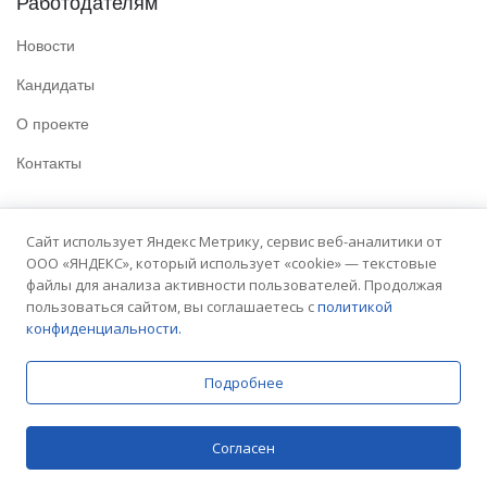
Работодателям
Новости
Кандидаты
О проекте
Контакты
Полезные ссылки
Сайт использует Яндекс Метрику, сервис веб-аналитики от
ООО «ЯНДЕКС», который использует «cookie» — текстовые
Политика конфиденциальности
файлы для анализа активности пользователей. Продолжая
Условия использования
пользоваться сайтом, вы соглашаетесь с
политикой
конфиденциальности.
Сайт университета
Подробнее
© 2025 Embit. Все права защищены.
Согласен