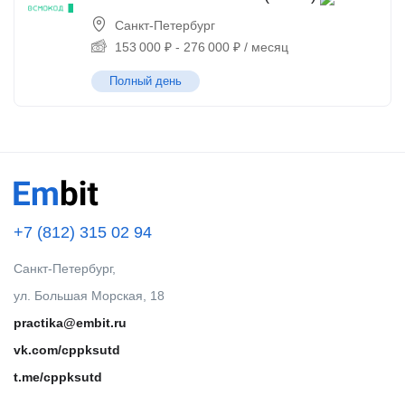
Санкт-Петербург
153 000
₽
-
276 000
₽
/ месяц
Полный день
+7 (812) 315 02 94
Санкт-Петербург,
ул. Большая Морская, 18
practika@embit.ru
vk.com/cppksutd
t.me/cppksutd