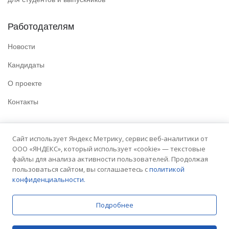
Работодателям
Новости
Кандидаты
О проекте
Контакты
Полезные ссылки
Сайт использует Яндекс Метрику, сервис веб-аналитики от
ООО «ЯНДЕКС», который использует «cookie» — текстовые
Политика конфиденциальности
файлы для анализа активности пользователей. Продолжая
Условия использования
пользоваться сайтом, вы соглашаетесь с
политикой
конфиденциальности.
Сайт университета
Подробнее
© 2025 Embit. Все права защищены.