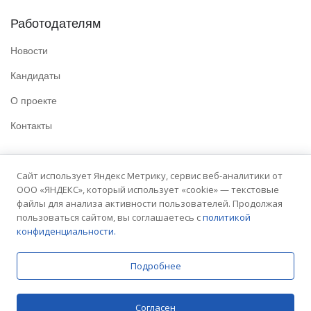
Работодателям
Новости
Кандидаты
О проекте
Контакты
Полезные ссылки
Сайт использует Яндекс Метрику, сервис веб-аналитики от
ООО «ЯНДЕКС», который использует «cookie» — текстовые
Политика конфиденциальности
файлы для анализа активности пользователей. Продолжая
Условия использования
пользоваться сайтом, вы соглашаетесь с
политикой
конфиденциальности.
Сайт университета
Подробнее
© 2025 Embit. Все права защищены.
Согласен