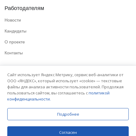
Работодателям
Новости
Кандидаты
О проекте
Контакты
Полезные ссылки
Сайт использует Яндекс Метрику, сервис веб-аналитики от
ООО «ЯНДЕКС», который использует «cookie» — текстовые
Политика конфиденциальности
файлы для анализа активности пользователей. Продолжая
Условия использования
пользоваться сайтом, вы соглашаетесь с
политикой
конфиденциальности.
Сайт университета
Подробнее
© 2025 Embit. Все права защищены.
Согласен