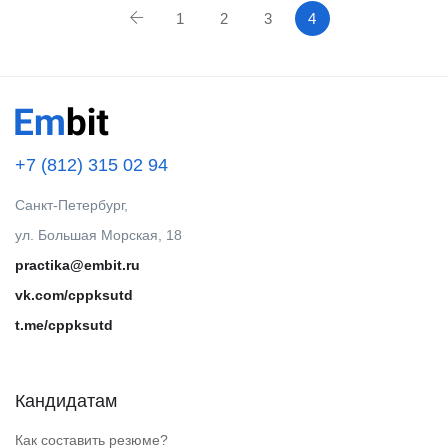
1
2
3
4
+7 (812) 315 02 94
Санкт-Петербург,
ул. Большая Морская, 18
practika@embit.ru
vk.com/cppksutd
t.me/cppksutd
Кандидатам
Как составить резюме?