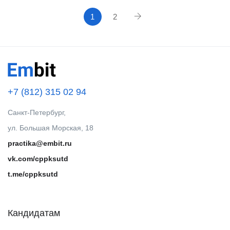
1
2
+7 (812) 315 02 94
Санкт-Петербург,
ул. Большая Морская, 18
practika@embit.ru
vk.com/cppksutd
t.me/cppksutd
Кандидатам